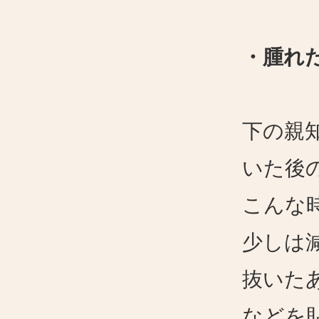
・腫れ
下の親
いた後
こんな
少しは
抜いた
などを