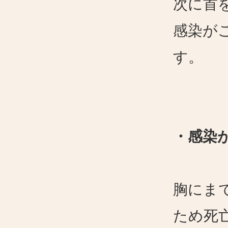
次に首
感染が
す。
・感染
胸にま
ため死