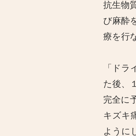
抗生物
び麻酔
療を行
「ドラ
た後、
完全に
キズキ
ように