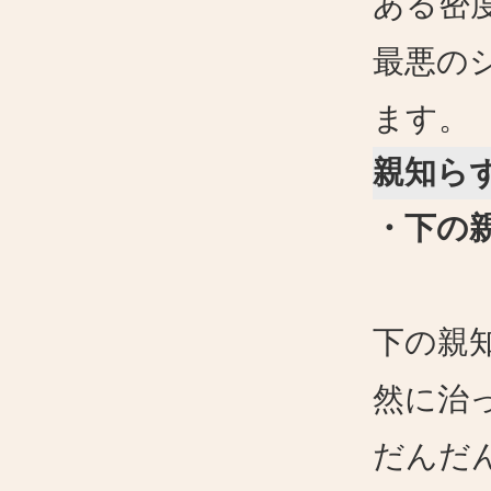
ある密
最悪の
ます。
親知ら
・下の
下の親
然に治
だんだ