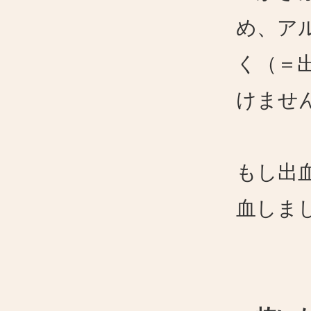
め、ア
く（＝
けませ
もし出
血しま