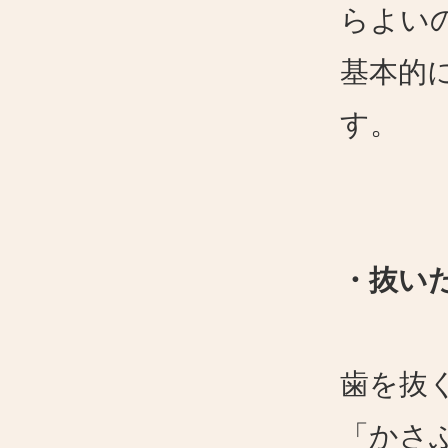
らよい
基本的
す。
・抜い
歯を抜
「かさ