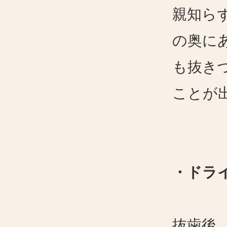
親知ら
の奥に
も抜き
ことが
・ドラ
抜歯後