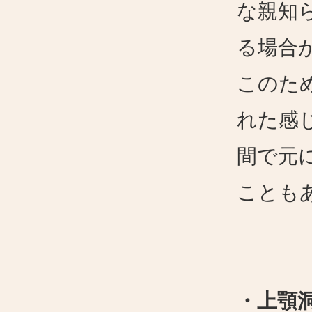
な親知
る場合
このた
れた感
間で元
ことも
・上顎