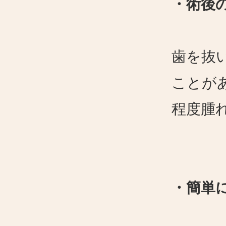
・術後
歯を抜
ことが
程度腫
・簡単