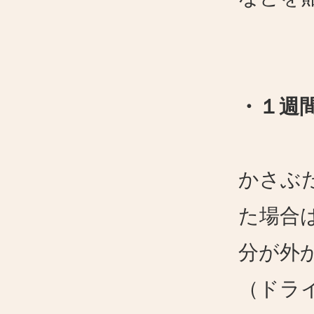
・１週
かさぶ
た場合
分が外
（ドラ