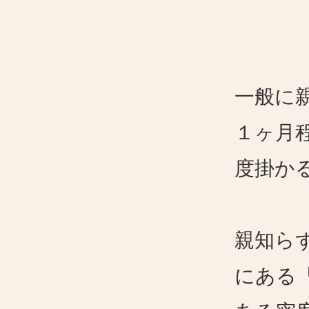
一般に
１ヶ月
度掛か
親知ら
にある