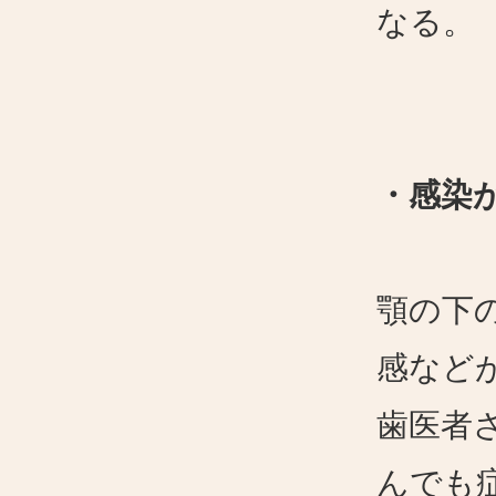
なる。
・感染
顎の下
感など
歯医者
んでも