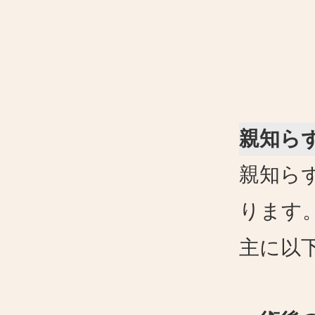
親知ら
親知ら
ります
主に以