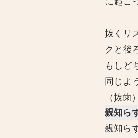
に起こ
抜くリ
クと後
もしど
同じよ
（抜歯
親知ら
親知ら