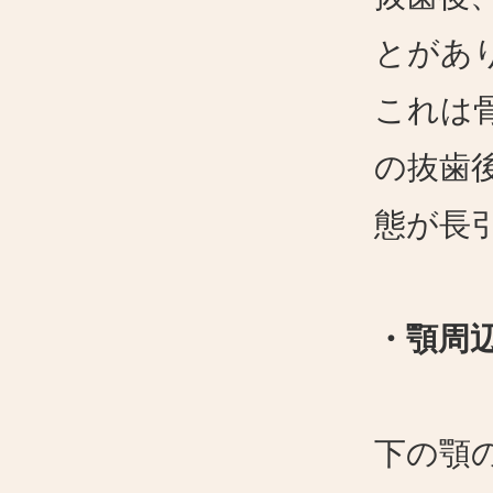
とがあ
これは
の抜歯
態が長
・顎周
下の顎