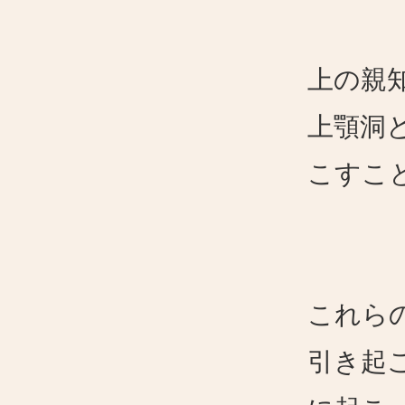
上の親
上顎洞
こすこ
これら
引き起