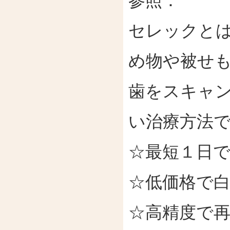
参照：
セレックと
め物や被せ
歯をスキャ
い治療方法
☆最短１日
☆低価格で
☆高精度で