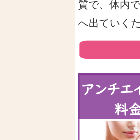
質で、体内
へ出ていく