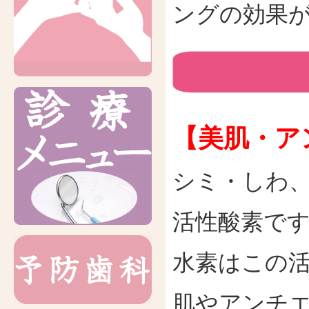
ングの効果
【美肌・ア
シミ・しわ
活性酸素で
水素はこの
肌やアンチ