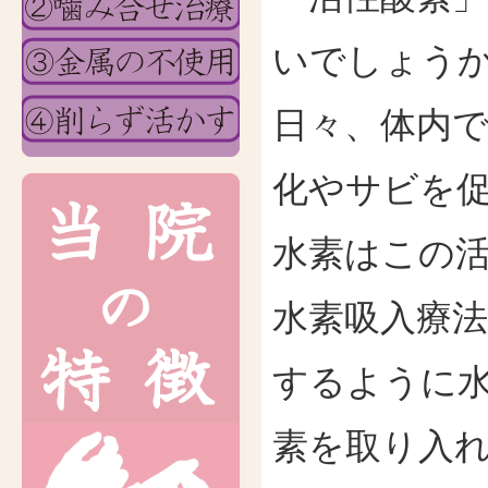
いでしょう
日々、体内
化やサビを
水素はこの
水素吸入療
するように
素を取り入