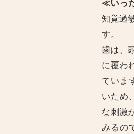
≪いっ
知覚過
す。
歯は、
に覆わ
ていま
いため
な刺激
みるの