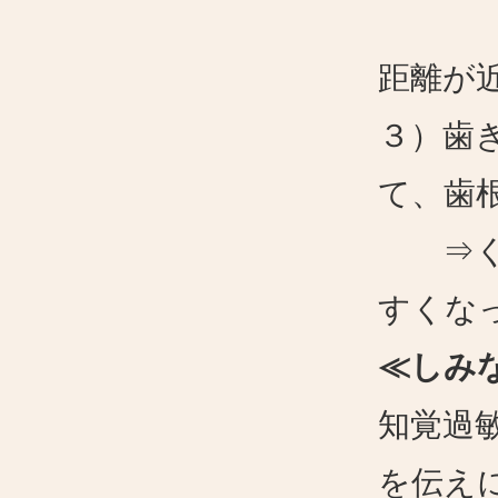
あるい
距離が
３）歯
て、歯
⇒くさ
すくな
≪しみ
知覚過
を伝え