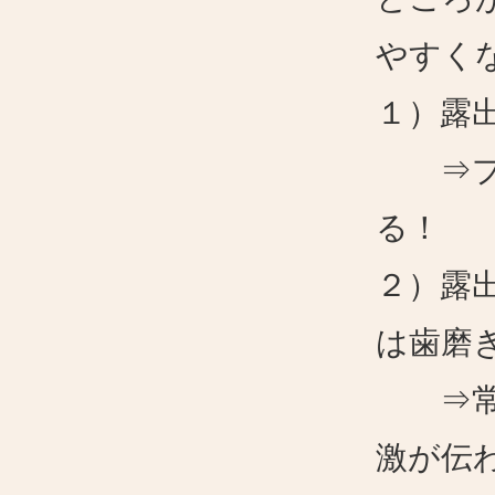
やすく
１）露
⇒プラ
る！
２）露
は歯磨
⇒常に
激が伝