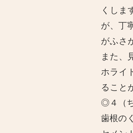
くしま
が、丁
がふさ
また、
ホライ
ること
◎４（
歯根の