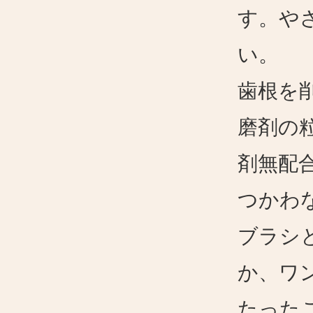
す。や
い。
歯根を
磨剤の
剤無配
つかわ
ブラシ
か、ワ
たった