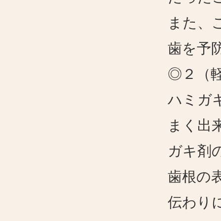
また、
歯を予
◎２（
ハミガ
まく出
ガキ剤
歯根の
伝わり