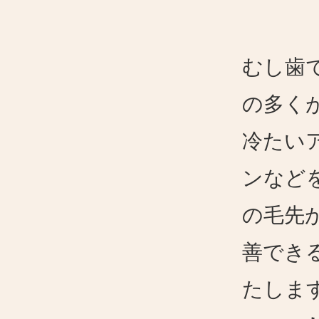
むし歯
の多く
冷たい
ンなど
の毛先
善でき
たしま