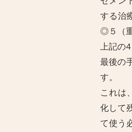
セメン
する治
◎５（
上記の
最後の
す。
これは
化して
て使う