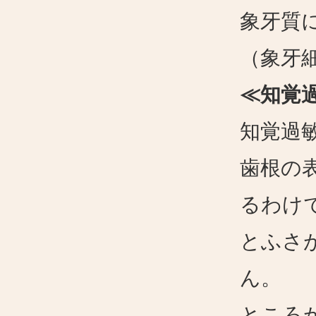
象牙質
（象牙
≪知覚
知覚過
歯根の
るわけ
とふさ
ん。
ところ