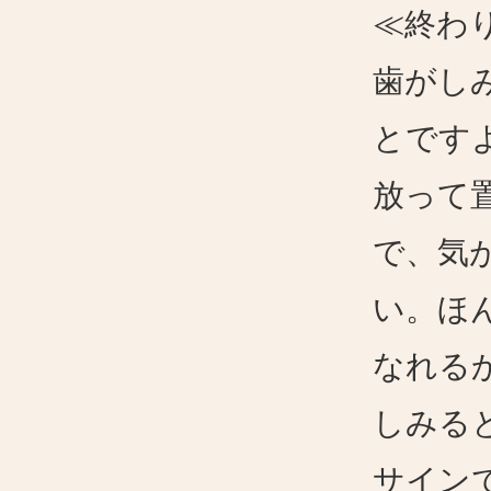
≪終わ
歯がし
とです
放って
で、気
い。ほ
なれる
しみる
サイン