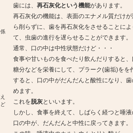
歯には、
再石灰化という機能
があります。
再石灰化の機能は、表面のエナメル質だけが
ら削らずに、歯を再石灰化をさせることによ
関係
て、虫歯の進行を遅らせることができます。
通常、口の中は中性状態だけど・・・
食事や甘いものを食べたり飲んだりすると、
糖分などを栄養にして、プラーク(歯垢)をを
すると、口の中がだんだんと酸性になり、歯
めます。
与え
これを
脱灰
といいます。
とど
しかし、食事を終えて、しばらく経つと唾液
口の中が、だんだんと中性に戻ってきます。