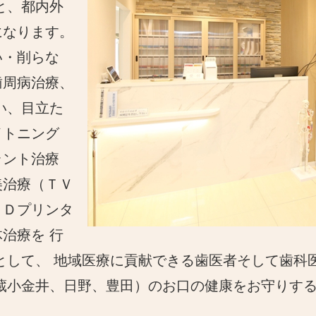
と、都内外
になります。
い・削らな
歯周病治療、
い、目立た
イトニング
ラント治療
美治療（ＴＶ
３Ｄプリンタ
治療を 行
として、 地域医療に貢献できる歯医者そして歯科
武蔵小金井、日野、豊田）のお口の健康をお守りす