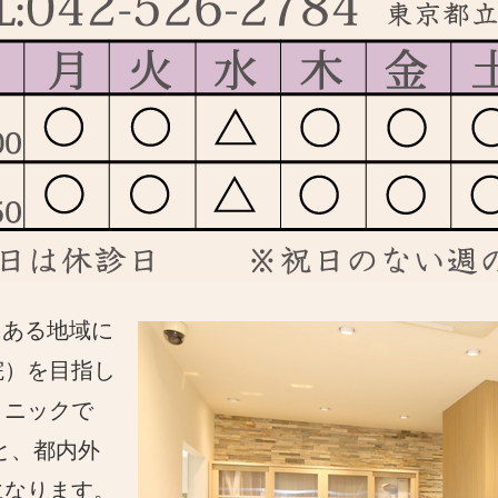
にある地域に
院）を目指し
リニックで
と、都内外
になります。