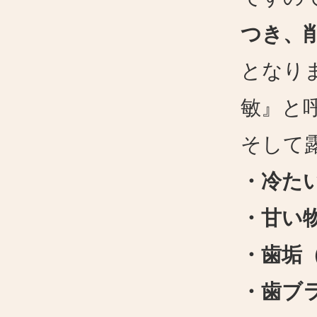
つき、
となり
敏』と
そして
・冷た
・甘い
・歯垢
・歯ブ