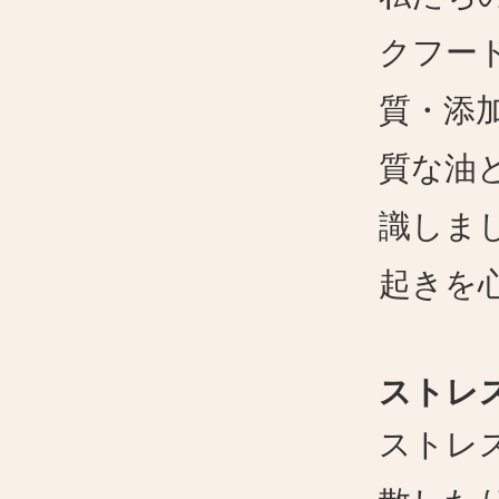
クフー
質・添
質な油
識しま
起きを
ストレ
ストレ