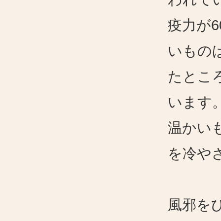
疫力が
いもの
たとこ
います
温かい
を冷や
風邪を