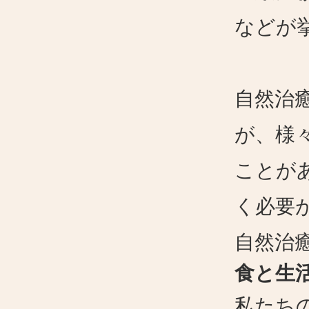
などが
自然治
が、様
ことが
く必要
自然治
食と生
私たち