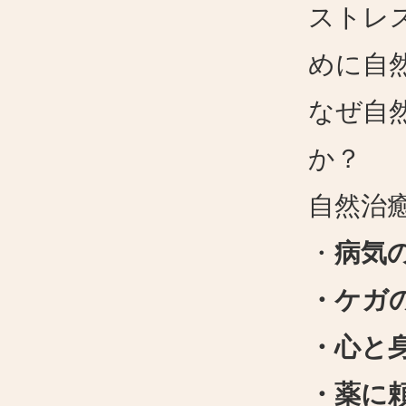
ストレ
めに自
なぜ自
か？
自然治
・
病気
・ケガ
・心と
・薬に