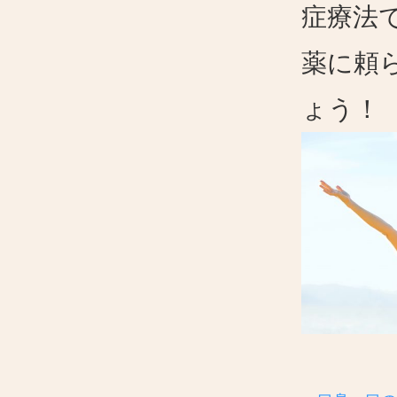
症療法
薬に頼
ょう！