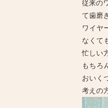
従来の
て歯磨
ワイヤ
なくて
忙しい
もちろ
おいく
考えの