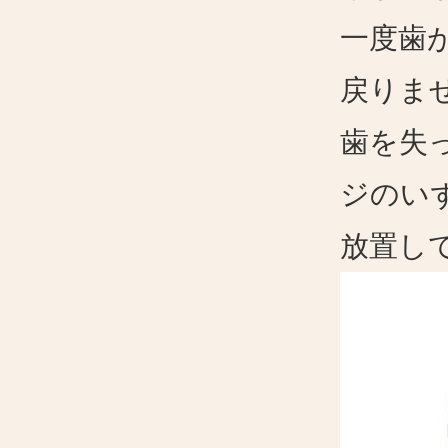
一度歯
戻りま
歯を失
ジのい
放置し