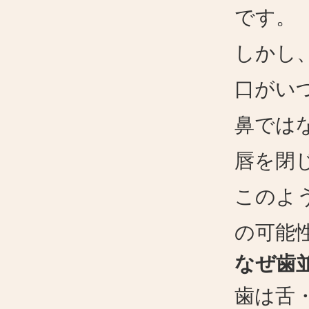
です。
しかし
口がい
鼻では
唇を閉
このよ
の可能
なぜ歯
歯は舌