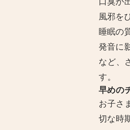
口臭が
風邪を
睡眠の
発音に
など、
す。
早めの
お子さ
切な時