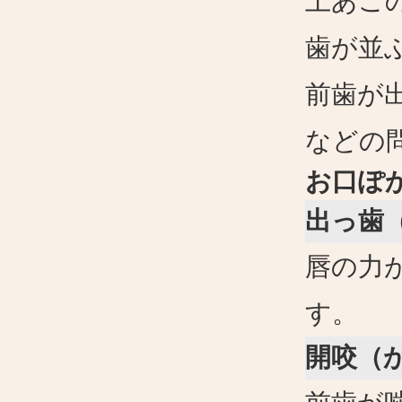
上あご
歯が並
前歯が
などの
お口ぽ
出っ歯
唇の力
す。
開咬（