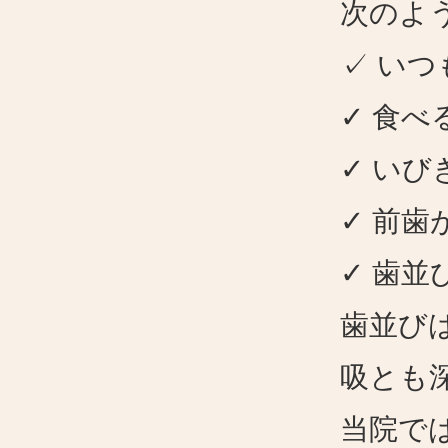
次のよ
✓ い
✓
食べ
✓
いび
✓
前歯
✓
歯並
歯並び
吸とも
当院で