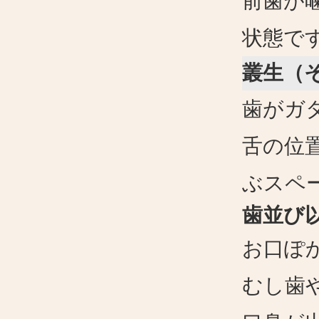
前歯が
状態で
叢生（
歯がガ
舌の位
ぶスペ
歯並び
お口ぽ
むし歯