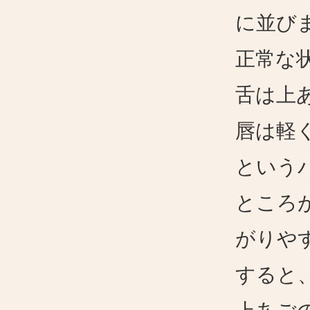
に並び
正常な
舌は上
唇は軽
という
ところ
がりや
すると