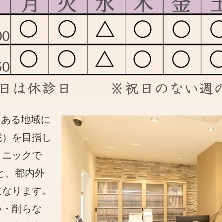
にある地域に
院）を目指し
リニックで
と、都内外
になります。
い・削らな