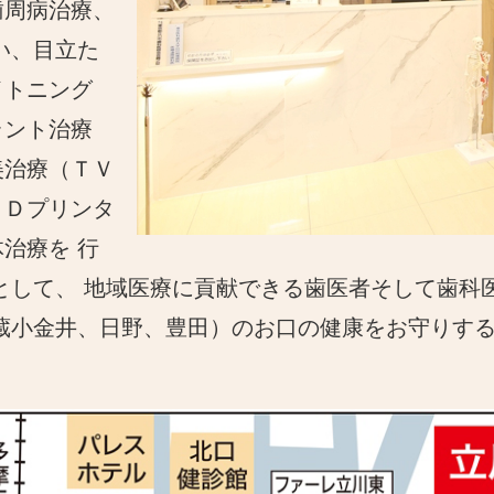
歯周病治療、
い、目立た
イトニング
ラント治療
美治療（ＴＶ
３Ｄプリンタ
治療を 行
として、 地域医療に貢献できる歯医者そして歯科
武蔵小金井、日野、豊田）のお口の健康をお守りす