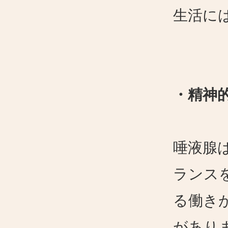
生活に
・精神
唾液腺
ランス
る働き
があり