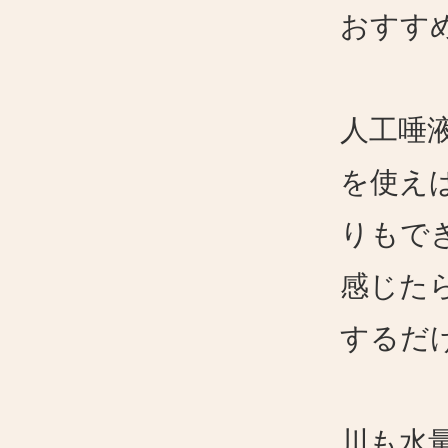
おすす
人工唾
を使え
りもで
感じた
するだ
川も水