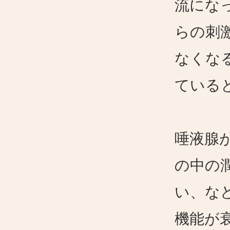
流にな
らの刺
なくな
ている
唾液腺
の中の
い、な
機能が