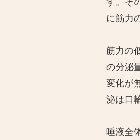
す。そ
に筋力
筋力の
の分泌
変化が
泌は口
唾液全