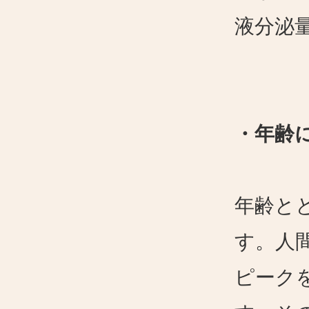
液分泌
・年齢
年齢と
す。人
ピーク