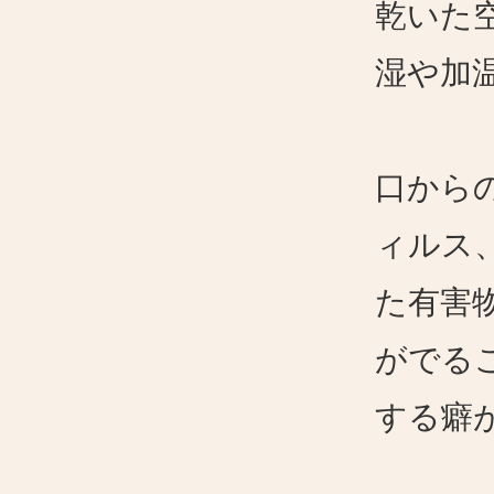
乾いた
湿や加
口から
ィルス
た有害
がでる
する癖