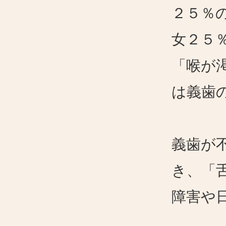
２５％
女２５
「喉が
は義歯
義歯が
き、「
障害や