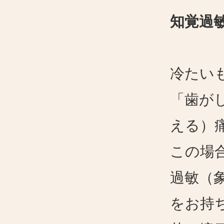
知覚過
冷たい
「歯が
える）
この場
過敏（
をお持