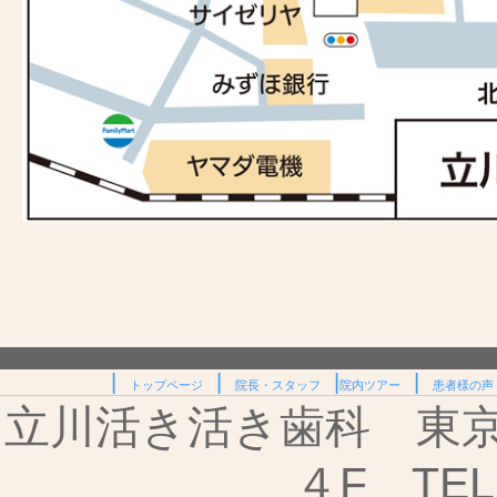
|
|
|
|
トップページ
院長・スタッフ
院内ツアー
患者様の声
立川活き活き歯科 東京都
４F TEL: