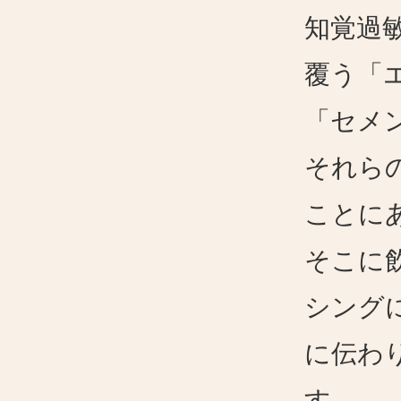
知覚過
覆う「
「セメ
それら
ことに
そこに
シング
に伝わ
す。