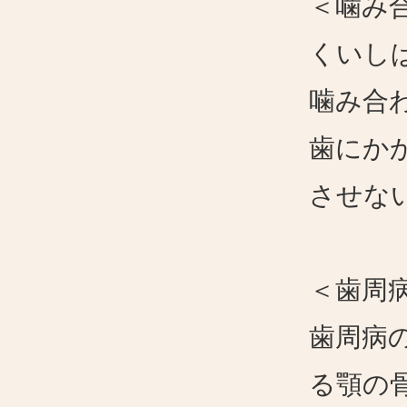
＜噛み
くいし
噛み合
歯にか
させな
＜歯周
歯周病
る顎の