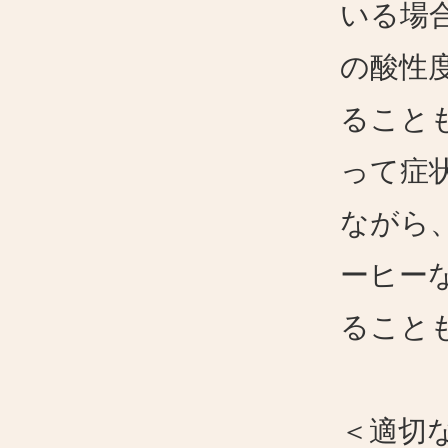
いる場
の酸性
ること
って症
ながら
ーヒー
ること
＜適切