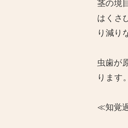
茎の境
はくさ
り減り
虫歯が
ります
≪知覚