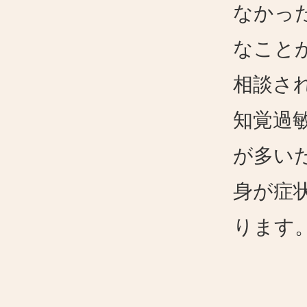
なかっ
なこと
相談さ
知覚過
が多い
身が症
ります