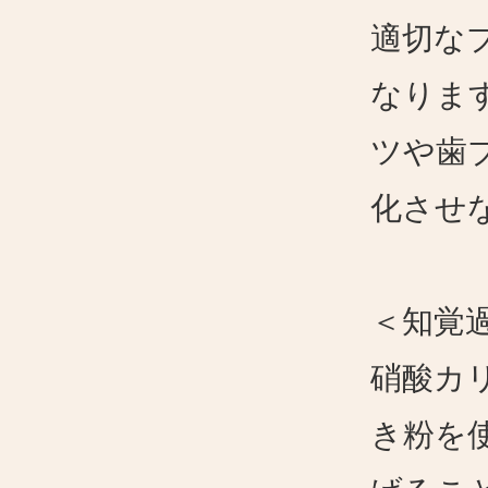
適切な
なりま
ツや歯
化させ
＜知覚
硝酸カ
き粉を