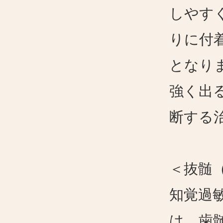
しやす
りに付
となり
強く出
断する
＜抜髄
知覚過
は、歯