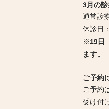
3
月の診
通常診
休診日
※
19
日
ます。
ご予約
ご予約
受け付