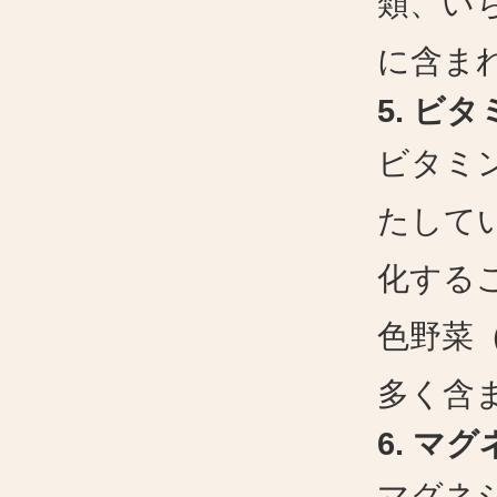
類、い
に含ま
5.
ビタ
ビタミ
たして
化する
色野菜
多く含
6.
マグ
マグネ