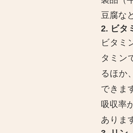
豆腐な
2.
ビタ
ビタミ
タミン
るほか
できま
吸収率
ありま