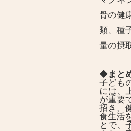
骨の健
類、種
量の摂
◆
まと
子ども
には、
が重要
招き、
食生活
とで、