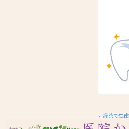
←緑茶で虫歯