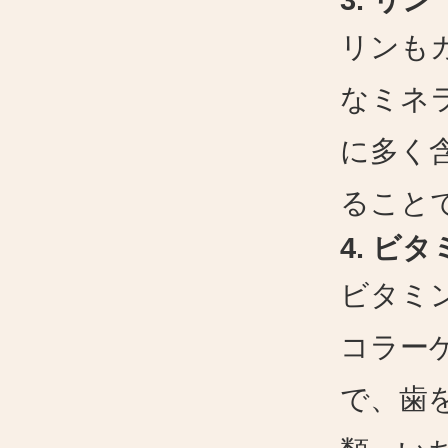
3.
リン
リンも
なミネ
に多く
ること
4.
ビタ
ビタミ
コラー
で、歯