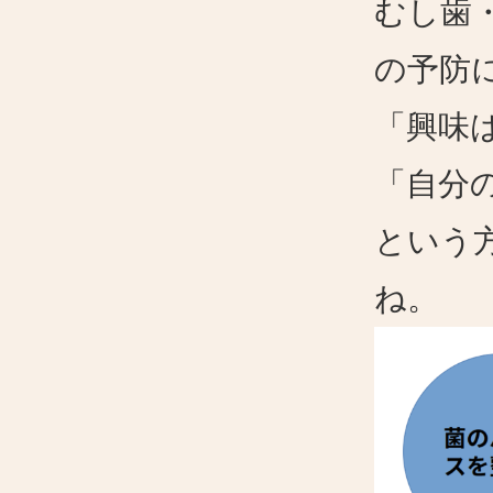
むし歯
の予防
「興味
「自分
という
ね。