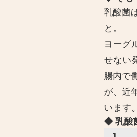
乳酸菌
と。
ヨーグ
せない
腸内で
が、近
います
◆ 乳
1.