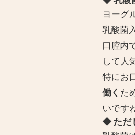
◆ 乳
ヨーグ
乳酸菌
口腔内
して人
特にお
働く
た
いです
◆ ただ