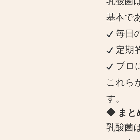
乳酸菌
基本で
毎日
定期
プロ
これら
す。
◆ まと
乳酸菌