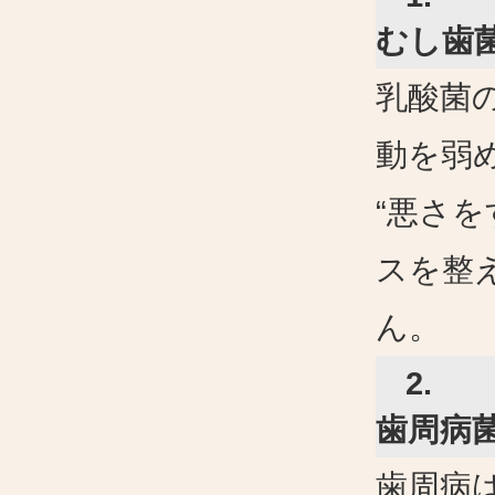
むし歯
乳酸菌
動を弱
“
悪さを
スを整
ん。
2.
歯周病
歯周病