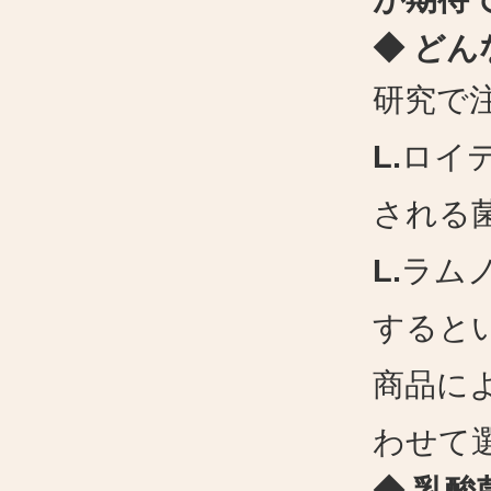
◆ ど
研究で
L.
ロイ
される
L.
ラム
すると
商品に
わせて