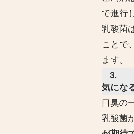
で進行
乳酸菌
ことで
ます。
3.
気にな
口臭の
乳酸菌
が期待