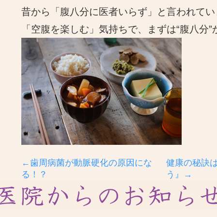
昔から「腹八分に医者いらず」と言われてい
「空腹を楽しむ」気持ちで、まずは“腹八分”
←歯周病菌が動脈硬化の原因にな
健康の秘訣
る！？
う』→