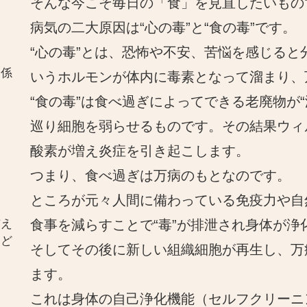
そんな今こそ毎日の「食」を見直したいもの
病気の二大原因は“心の毒”と“食の毒”です。
“心の毒”とは、恐怖や不安、苦悩を感じる
関係
いうホルモンが体内に毒素となって溜まり、
“食の毒”は食べ過ぎによってできる老廃物が
巡り細胞を弱らせるものです。その結果ウィ
酸素が増え炎症を引き起こします。
つまり、食べ過ぎは万病のもとなのです。
ところが元々人間に備わっている免疫力や自
与え
食事を減らすことで“毒”が排泄され身体が浄
とど
そしてその後に新しい組織細胞が再生し、万
ます。
これは身体の自己浄化機能（セルフクリーニ