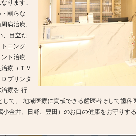
になります。
い・削らな
歯周病治療、
い、目立た
イトニング
ラント治療
美治療（ＴＶ
３Ｄプリンタ
治療を 行
として、 地域医療に貢献できる歯医者そして歯科
武蔵小金井、日野、豊田）のお口の健康をお守りす