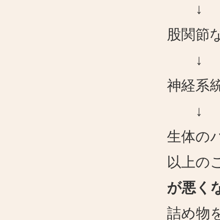
↓
股関節
↓
神経系
↓
生体の
以上の
が悪く
詰め物