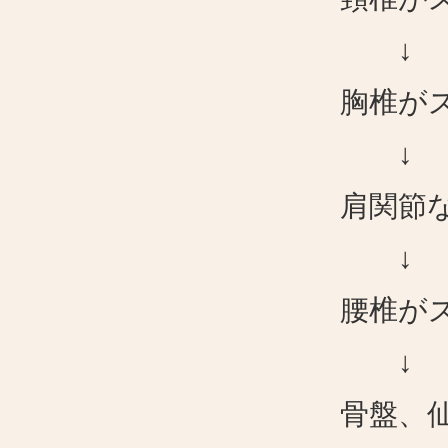
↓
胸椎が
↓
肩関節
↓
腰椎が
↓
骨盤、