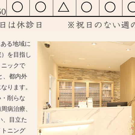
にある地域に
院）を目指し
リニックで
と、都内外
になります。
い・削らな
歯周病治療、
い、目立た
イトニング