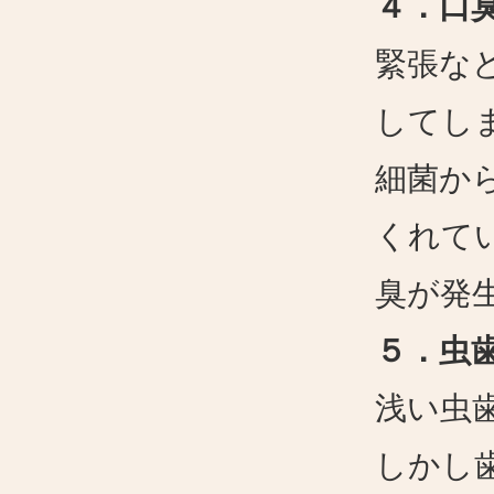
４．口
緊張な
してし
細菌か
くれて
臭が発
５．虫
浅い虫
しかし