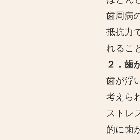
歯周病
抵抗力
れるこ
２．歯
歯が浮
考えら
ストレ
的に歯