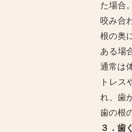
た場合
咬み合
根の奥
ある場
通常は
トレス
れ、歯
歯の根
３．歯