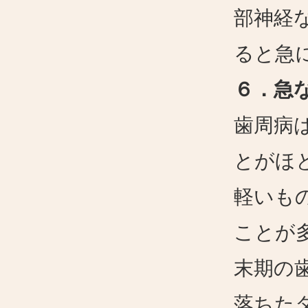
部神経
ると急
６．急
歯周病
とがほ
軽いも
ことが
末期の
落ちた