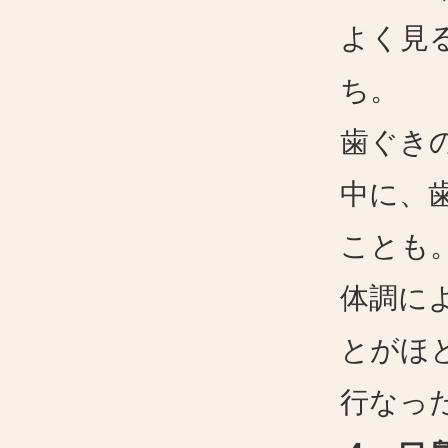
よく見
ち。
歯ぐき
中に、
ことも
体調に
とがほ
行なっ