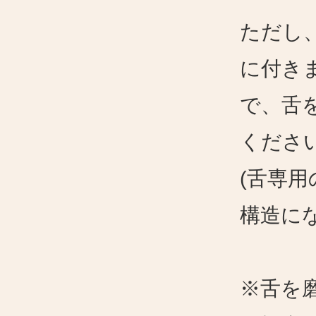
ただし
に付き
で、舌
くださ
(舌専
構造に
※舌を