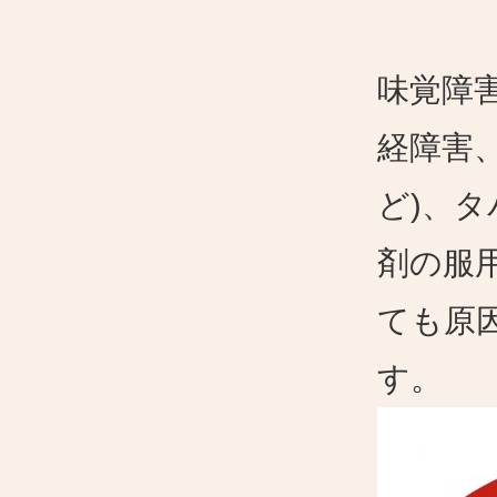
味覚障
経障害
ど)、
剤の服
ても原
す。