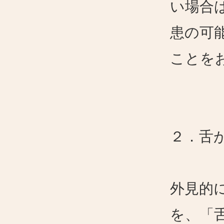
い場合
患の可
ことを
２．舌が
外見的
を、「