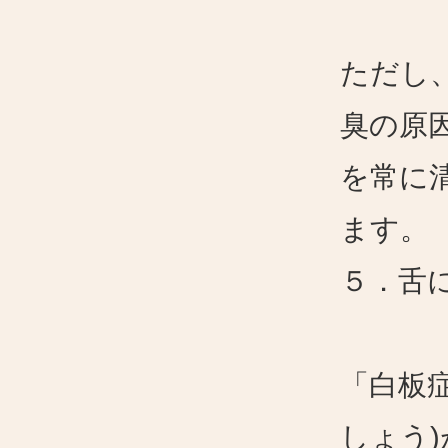
ただし
臭の原
を常に
ます。
５．舌
「白板
しょう