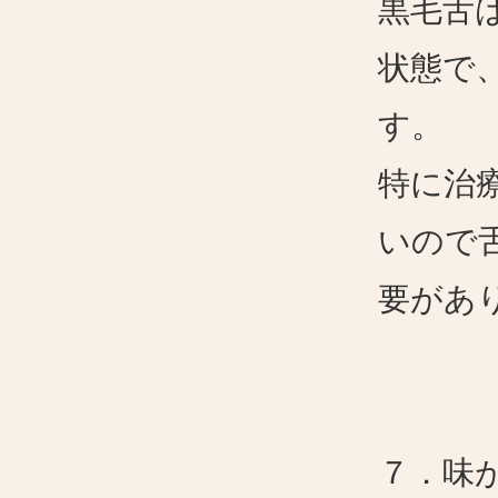
黒毛舌
状態で
す。
特に治
いので
要があ
７．味が