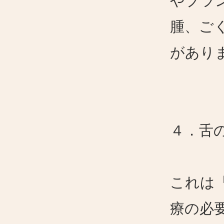
やブラ
腫、ご
があり
４．舌
これは
療の必