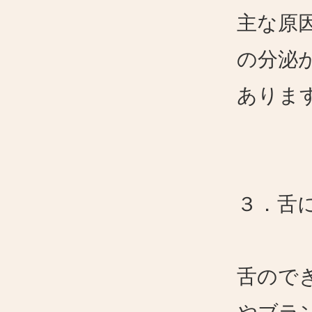
主な原
の分泌
ありま
３．舌
舌ので