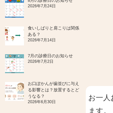
8月の診療日のお知らせ
2026年7月24日
食いしばりと肩こりは関係
ある？
2026年7月14日
7月の診療日のお知らせ
2026年7月2日
←
銀
お口ぽかんが歯並びに与え
立
歯
る影響とは？放置するとど
川
と
お一人
うなる？
活
セ
2026年6月30日
き
ラ
ます。
活
ミ