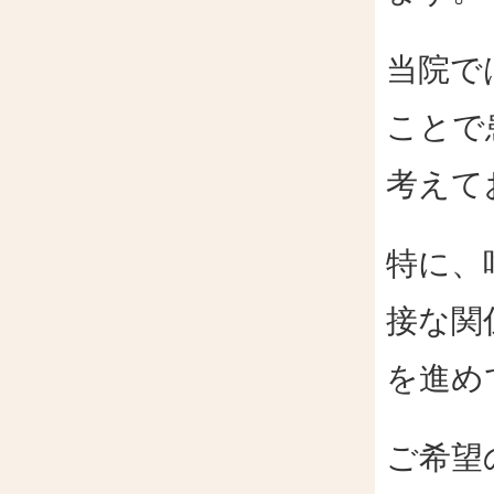
き
ッ
歯
ク
当院で
科
の
の
違
ことで
症
い
例
→
紹
考えて
介
【健
康
特に、
調
査
接な関
表
５】
を進め
ご希望