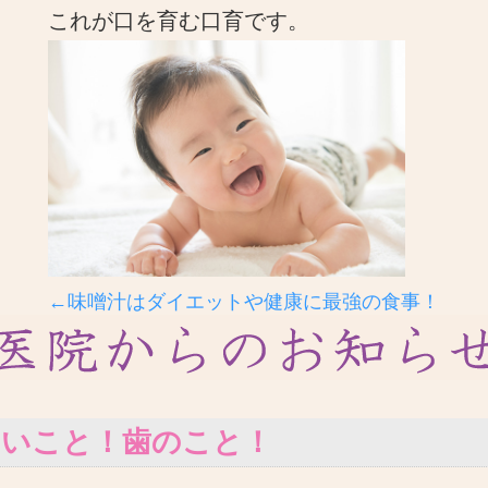
これが口を育む口育です。
←味噌汁はダイエットや健康に最強の食事！
いいこと！歯のこと！