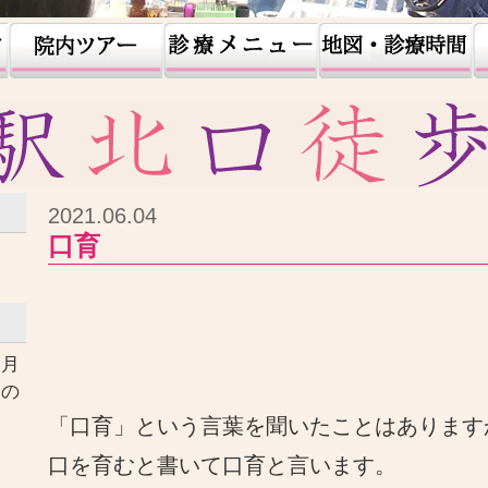
2021.06.04
口育
ヶ月
口の
す
「口育」という言葉を聞いたことはあります
口を育むと書いて口育と言います。