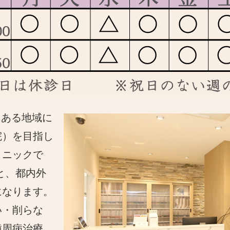
にある地域に
院）を目指し
リニックで
と、都内外
になります。
い・削らな
歯周病治療、