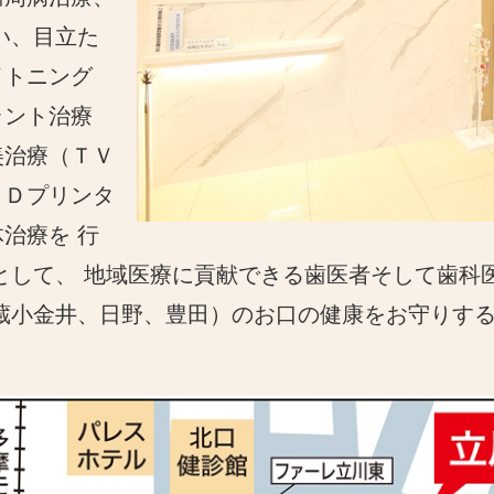
い、目立た
イトニング
ラント治療
美治療（ＴＶ
３Ｄプリンタ
治療を 行
として、 地域医療に貢献できる歯医者そして歯科
武蔵小金井、日野、豊田）のお口の健康をお守りす